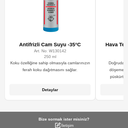
Antifrizli Cam Suyu -35°C
Hava Tem
Art. No:
W130142
A
250 ml
Koku özelliğine sahip olmasıyla camlarınızın
Doğrudan h
ferah koku dağıtmasını sağlar.
döşemeler
püskürtül
maskelemek ve 
Detaylar
f
Bize sormak ister misiniz?
İletişim