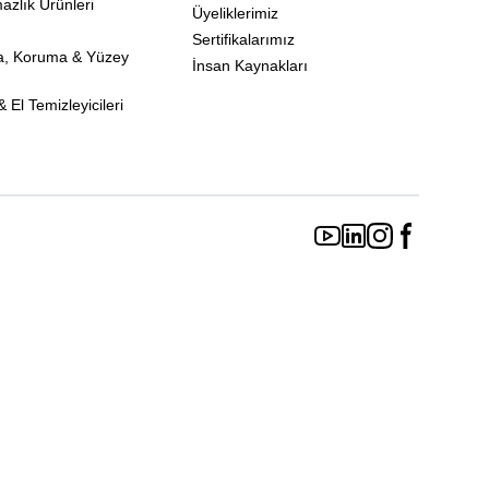
mazlık Ürünleri
Üyeliklerimiz
Sertifikalarımız
a, Koruma & Yüzey
İnsan Kaynakları
 El Temizleyicileri
Youtube page
Linkedin page
Instagram page
Facebook p