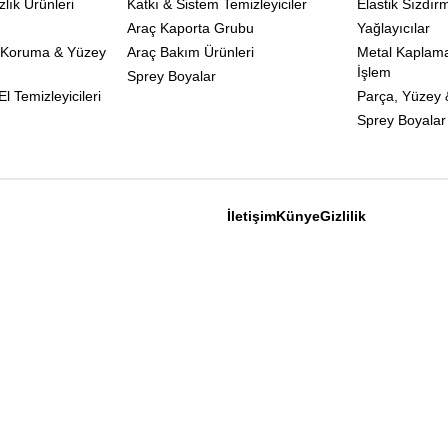
zlık Ürünleri
Katkı & Sistem Temizleyiciler
Elastik Sızdır
Araç Kaporta Grubu
Yağlayıcılar
 Koruma & Yüzey
Araç Bakım Ürünleri
Metal Kaplam
İşlem
Sprey Boyalar
l Temizleyicileri
Parça, Yüzey &
Sprey Boyalar
İletişim
Künye
Gizlilik