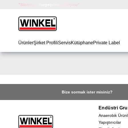
"
Sistemin Vazgeçilmez Parçası
"
Winkel
Ürünler
Şirket Profili
Servis
Kütüphane
Private Label
Bize sormak ister misiniz?
Endüstri Gru
Anaerobik Ürünl
Yapıştırıcılar