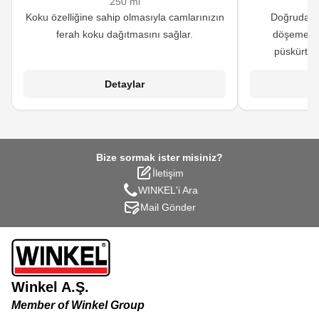
250 ml
Koku özelliğine sahip olmasıyla camlarınızın
Doğrudan h
ferah koku dağıtmasını sağlar.
döşemeler
püskürtül
maskelemek ve 
Detaylar
f
Bize sormak ister misiniz?
İletişim
WINKEL'i Ara
Mail Gönder
Winkel A.Ş.
Member of Winkel Group