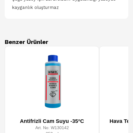
kayganlık oluşturmaz
Benzer Ürünler
Antifrizli Cam Suyu -35°C
Hava Tem
Art. No:
W130142
A