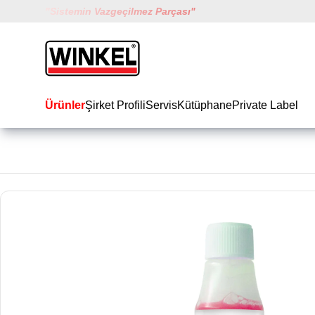
"
Sistemin Vazgeçilmez Parçası
"
Winkel
Ürünler
Şirket Profili
Servis
Kütüphane
Private Label