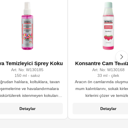
a Temizleyici Sprey Koku
Konsantre Cam Temiz
Art. No:
W130185
Art. No:
W130168
150 ml - sakız
33 ml - çilek
ğrudan halılara, koltuklara, tavan
Aracın ön camlarında oluşmu
şemelerine ve havalandırmalara
mum kalıntılarını, sokak kirler
üskürtülerek istenmeyen kokuları
kirlerini çözer ve temizle
maskelemek ve iç mekanları
Detaylar
Detaylar
erahlatmak için formüle edilmiştir.