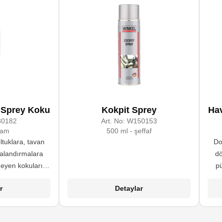
 Sprey Koku
Kokpit Sprey
Hav
0182
Art. No:
W150153
çam
500 ml - şeffaf
ltuklara, tavan
Do
alandırmalara
dö
meyen kokuları
p
 mekanları
r
Detaylar
üle edilmiştir.
f