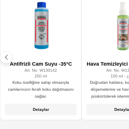
Antifrizli Cam Suyu -35°C
Hava Temizleyici
Art. No:
W130142
Art. No:
W13
250 ml
150 ml - 
Koku özelliğine sahip olmasıyla
Doğrudan halılara, ko
camlarınızın ferah koku dağıtmasını
döşemelerine ve hav
sağlar.
püskürtülerek isten
maskelemek ve iç
Detaylar
Detayla
ferahlatmak için form