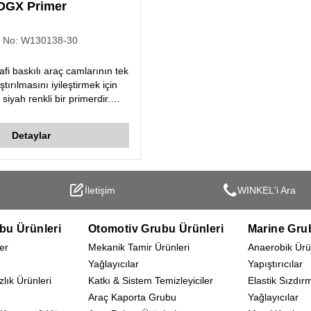
DGX Primer
. No:
W130138-30
rafi baskılı araç camlarının tek
ırılmasını iyileştirmek için
ş siyah renkli bir primerdir.
to Cam Yapıştırma) ürününün
l yapışmasını sağlar.
Detaylar
İletişim
WINKEL'i Ara
bu Ürünleri
Otomotiv Grubu Ürünleri
Marine Gru
er
Mekanik Tamir Ürünleri
Anaerobik Ürü
Yağlayıcılar
Yapıştırıcılar
zlık Ürünleri
Katkı & Sistem Temizleyiciler
Elastik Sızdır
Araç Kaporta Grubu
Yağlayıcılar