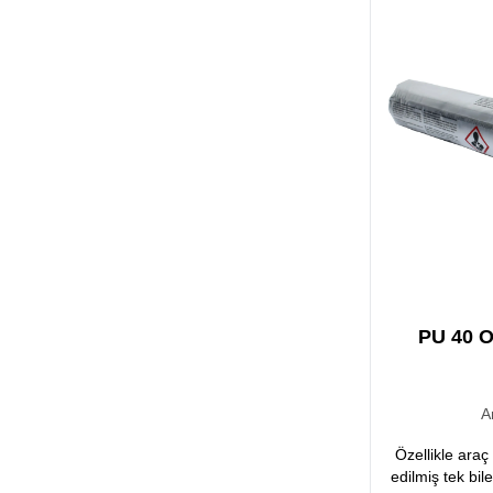
PU 40 O
A
Özellikle araç
edilmiş tek bil