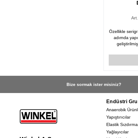
Art
Özellikle serig
adımda yapışt
geliştirilmi
(Poliüretan O
mükemme
Bize sormak ister misiniz?
Endüstri Gru
Anaerobik Ürünl
Yapıştırıcılar
Elastik Sızdırma
Yağlayıcılar