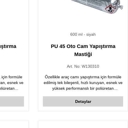
600 ml
- siyah
ıştırma
PU 45 Oto Cam Yapıştırma
Mastiği
9
Art. No:
W130310
 için formüle
Özellikle araç camı yapıştırma için formüle
uyan, esnek ve
edilmiş tek bileşenli, hızlı kuruyan, esnek ve
oliüretan
yüksek performanslı bir poliüretan
yapıştırıcıdır.
Detaylar