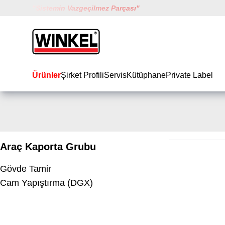
"
Sistemin Vazgeçilmez Parçası
"
Winkel
Ürünler
Şirket Profili
Servis
Kütüphane
Private Label
Araç Kaporta Grubu
Gövde Tamir
Cam Yapıştırma (DGX)