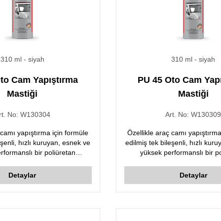
310 ml
- siyah
310 ml
- siyah
to Cam Yapıştırma
PU 45 Oto Cam Yap
Mastiği
Mastiği
rt. No:
W130304
Art. No:
W13030
 camı yapıştırma için formüle
Özellikle araç camı yapıştırma
eşenli, hızlı kuruyan, esnek ve
edilmiş tek bileşenli, hızlı kur
rformanslı bir poliüretan
yüksek performanslı bir p
yapıştırıcıdır.
yapıştırıcıdır.
Detaylar
Detaylar