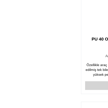
PU 40 O
A
Özellikle araç
edilmiş tek bil
yüksek pe