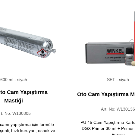
600 ml
- siyah
SET
- siyah
to Cam Yapıştırma
Oto Cam Yapıştırma Ma
Mastiği
Art. No:
W13013
rt. No:
W130305
PU 45 Cam Yapıştırma Kartu
 camı yapıştırma için formüle
DGX Primer 30 ml + Prime
eşenli, hızlı kuruyan, esnek ve
Fırçası