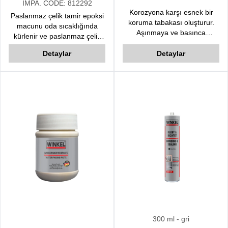
IMPA. CODE:
812292
Korozyona karşı esnek bir
Paslanmaz çelik tamir epoksi
koruma tabakası oluşturur.
macunu oda sıcaklığında
Aşınmaya ve basınca
kürlenir ve paslanmaz çelik
dayanıklıdır. Su ve neme
veya metal yüzeyleri
karşı dirençlidir. Greslerin
Detaylar
Detaylar
doldurmak, yeniden inşa
problem yarattığı hareketli
etmek ve yapıştırmak için
mekanizmalarda sıkışma ve
tasarlanmıştır.
kir toplamayan çözüm üretir.
Bimetal korozyonunu önler.
Özellikle dişli mekanizmalar,
zincirler vb. hareketli
donanımlar için idealdir.
Mükemmel nüfuz etkisi ile
zincir baklasının merkezine
iner ve homojen yağlama
yapar.
300 ml
- gri