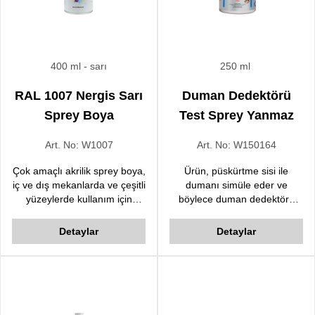
400 ml
- sarı
250 ml
RAL 1007 Nergis Sarı
Duman Dedektörü
Sprey Boya
Test Sprey Yanmaz
Art. No:
W1007
Art. No:
W150164
Çok amaçlı akrilik sprey boya,
Ürün, püskürtme sisi ile
iç ve dış mekanlarda ve çeşitli
dumanı simüle eder ve
yüzeylerde kullanım için
böylece duman dedektörü
geliştirilmiştir. Hızlı kurur,
sistemlerinin düzenli olarak
üstün örtülücülük kalitesine
kontrol edilmesini sağlar.
Detaylar
Detaylar
sahiptir.