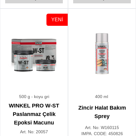
ürünlere oranla içeriğindeki
molibden disülfür muhtevası
çok daha yüksektir.
YENİ
500 g
- koyu gri
400 ml
WINKEL PRO W-ST
Zincir Halat Bakım
Paslanmaz Çelik
Sprey
Epoksi Macunu
Art. No:
W160115
Art. No:
20057
IMPA. CODE:
450826