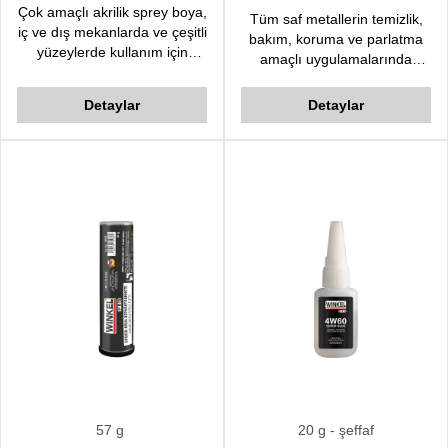
Çok amaçlı akrilik sprey boya,
Tüm saf metallerin temizlik,
iç ve dış mekanlarda ve çeşitli
bakım, koruma ve parlatma
yüzeylerde kullanım için
amaçlı uygulamalarında
geliştirilmiştir. Hızlı kurur,
kullanılır. Eloksal kaplama
üstün örtülücülük kalitesine
metaller için uygun değildir.
Detaylar
Detaylar
sahiptir.
Toksik olmayan ve özel içeriği
sayesinde cildi rahatsız etmez
ve metallerde leke oluşumunu
geciktirir. Tüm metallerin yanı
sıra fiberglas, boyalı yüzeyler
ve yıpranmış kaplamalarda
kullanılabilir.
57 g
20 g
- şeffaf