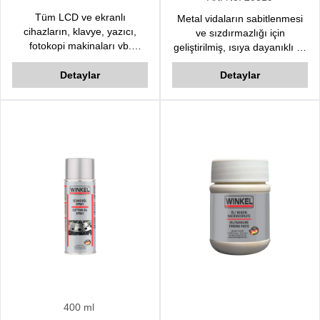
Tüm LCD ve ekranlı
Metal vidaların sabitlenmesi
cihazların, klavye, yazıcı,
ve sızdırmazlığı için
fotokopi makinaları vb.
geliştirilmiş, ısıya dayanıklı ve
donanımların yağ, nikotin, toz
yüksek mukavemetli bir
ve diğer artıklardan
Detaylar
Detaylar
yapıştırıcı üründür.
arındırılmasında kullanılır.
400 ml