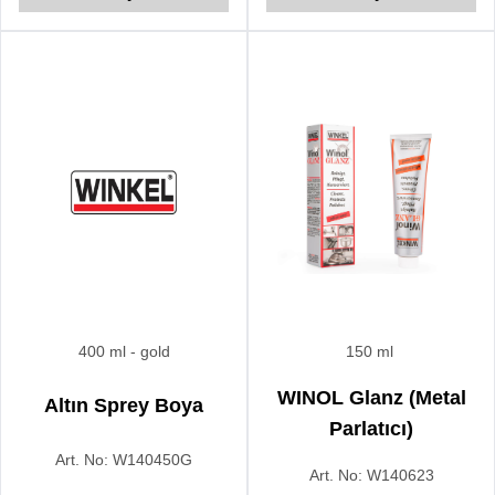
siyanoakrilat esaslı hızlı
yapıştırıcıdır.
400 ml
- gold
150 ml
WINOL Glanz (Metal
Altın Sprey Boya
Parlatıcı)
Art. No:
W140450G
Art. No:
W140623