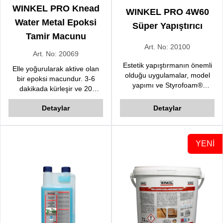
WINKEL PRO Knead
WINKEL PRO 4W60
Water Metal Epoksi
Süper Yapıştırıcı
Tamir Macunu
Art. No:
20100
Art. No:
20069
Estetik yapıştırmanın önemli
Elle yoğurularak aktive olan
olduğu uygulamalar, model
bir epoksi macundur. 3-6
yapımı ve Styrofoam®
dakikada kürleşir ve 20
yapıştırma için özel olarak
dakika içerisinde fonksiyonel
geliştirilmiş siyanoakrilat bazlı
Detaylar
Detaylar
olarak kullanılabilir.
hızlı bir yapıştırıcıdır.i
YENİ