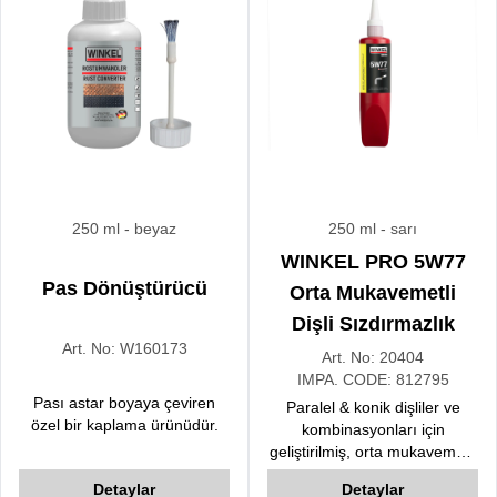
250 ml
- beyaz
250 ml
- sarı
WINKEL PRO 5W77
Pas Dönüştürücü
Orta Mukavemetli
Dişli Sızdırmazlık
Art. No:
W160173
Art. No:
20404
IMPA. CODE:
812795
Pası astar boyaya çeviren
Paralel & konik dişliler ve
özel bir kaplama ürünüdür.
kombinasyonları için
geliştirilmiş, orta mukavemetli
anaerobik dişli sızdırmazlık
Detaylar
Detaylar
ürünüdür.