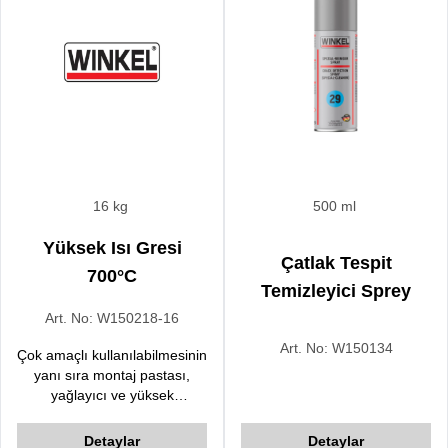
16 kg
500 ml
Yüksek Isı Gresi
Çatlak Tespit
700°C
Temizleyici Sprey
Art. No:
W150218-16
Art. No:
W150134
Çok amaçlı kullanılabilmesinin
yanı sıra montaj pastası,
yağlayıcı ve yüksek
sıcaklıklarda ayırıcı madde
olarak da kullanılır. Benzer
Detaylar
Detaylar