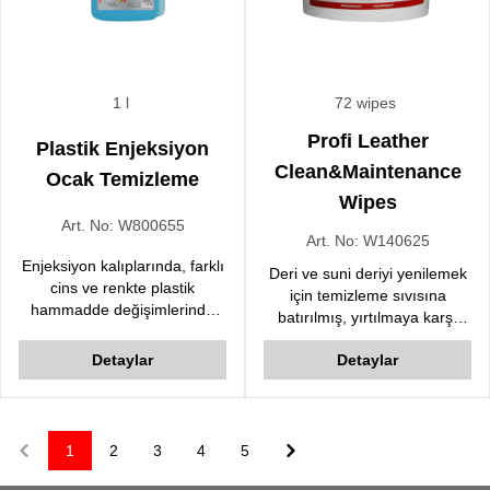
1 l
72 wipes
Profi Leather
Plastik Enjeksiyon
Clean&Maintenance
Ocak Temizleme
Wipes
Art. No:
W800655
Art. No:
W140625
Enjeksiyon kalıplarında, farklı
Deri ve suni deriyi yenilemek
cins ve renkte plastik
için temizleme sıvısına
hammadde değişimlerinde
batırılmış, yırtılmaya karşı
kalıbı temizler, bir sonraki
dirençli ve aşınmaya karşı
baskıda renk kaynaklı
Detaylar
Detaylar
dayanıklı aktif yüzey yapısına
problemleri ortadan kaldırır.
sahiptir. Ürün, tüm deri
yüzeylerin temizliği ve bakımı
için uygundur; Araç, deri
mobilya vb. Deri Temizleyici &
1
2
3
4
5
Previous
Next
Bakım Temizleme Mendili