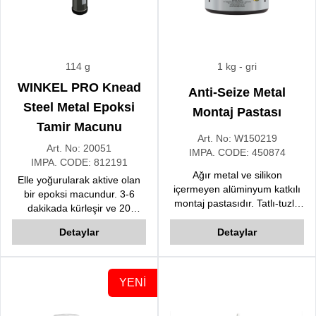
114 g
1 kg
- gri
WINKEL PRO Knead
Anti-Seize Metal
Steel Metal Epoksi
Montaj Pastası
Tamir Macunu
Art. No:
W150219
Art. No:
20051
IMPA. CODE:
450874
IMPA. CODE:
812191
Ağır metal ve silikon
Elle yoğurularak aktive olan
içermeyen alüminyum katkılı
bir epoksi macundur. 3-6
montaj pastasıdır. Tatlı-tuzlu
dakikada kürleşir ve 20
su, buhar, gaz, asit, çözeltiler
dakika içerisinde fonksiyonel
ve benzine karşı mükemmel
Detaylar
Detaylar
olarak kullanılabilir.
koruma sağlar.
YENİ