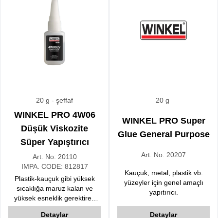
20 g
- şeffaf
20 g
WINKEL PRO 4W06
WINKEL PRO Super
Düşük Viskozite
Glue General Purpose
Süper Yapıştırıcı
Art. No:
20207
Art. No:
20110
IMPA. CODE:
812817
Kauçuk, metal, plastik vb.
Plastik-kauçuk gibi yüksek
yüzeyler için genel amaçlı
sıcaklığa maruz kalan ve
yapıtırıcı.
yüksek esneklik gerektiren
malzemelerin yapıştırılması
Detaylar
Detaylar
için özel olarak geliştirilmiş