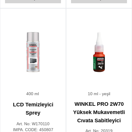
400 ml
10 ml
- yeşil
WINKEL PRO 2W70
LCD Temizleyici
Yüksek Mukavemetli
Sprey
Cıvata Sabitleyici
Art. No:
W170110
IMPA. CODE:
450807
Art. No:
20319