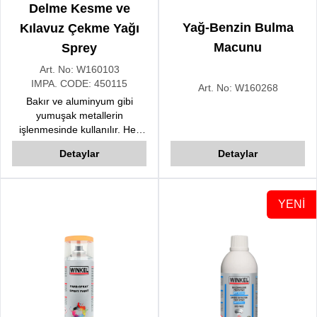
Delme Kesme ve
Yağ-Benzin Bulma
Kılavuz Çekme Yağı
Macunu
Sprey
Art. No:
W160103
IMPA. CODE:
450115
Art. No:
W160268
Bakır ve aluminyum gibi
yumuşak metallerin
işlenmesinde kullanılır. Her
türlü delme, kesme ve kılavuz
Detaylar
Detaylar
çekme uygulamasındakesici
takım sarfiyatını minimuma
indirir
YENİ