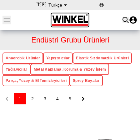
🇹🇷
Türkçe
Open main menu
Winkel
Endüstri Grubu Ürünleri
Anaerobik Ürünler
Yapıştırıcılar
Elastik Sızdırmazlık Ürünleri
Yağlayıcılar
Metal Kaplama, Koruma & Yüzey İşlem
Parça, Yüzey & El Temizleyicileri
Sprey Boyalar
1
2
3
4
5
Previous
Next