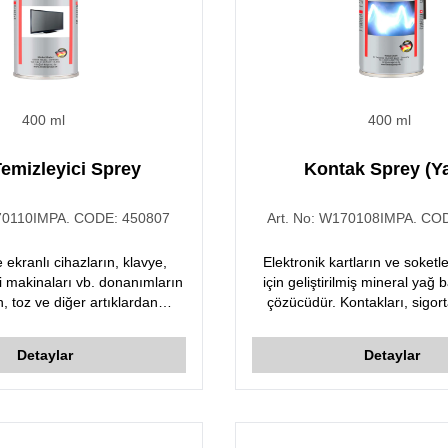
400 ml
400 ml
emizleyici Sprey
Kontak Sprey (Ya
0110
IMPA. CODE:
450807
Art. No:
W170108
IMPA. CO
ekranlı cihazların, klavye,
Elektronik kartların ve soketle
pi makinaları vb. donanımların
için geliştirilmiş mineral yağ 
n, toz ve diğer artıklardan
çözücüdür. Kontakları, sigort
rılmasında kullanılır.
bağlantılarını oksidasyon ve kir
Su ve nemi iter. Uygulandı
Detaylar
Detaylar
yüzeyde ıslak film oluş