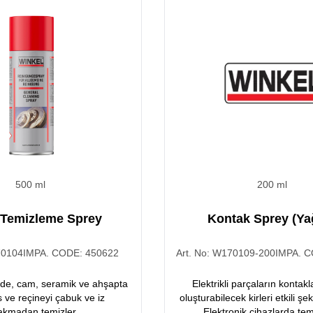
500 ml
200 ml
 Temizleme Sprey
Kontak Sprey (Ya
0104
IMPA. CODE:
450622
Art. No:
W170109-200
IMPA. 
rde, cam, seramik ve ahşapta
Elektrikli parçaların kontak
is ve reçineyi çabuk ve iz
oluşturabilecek kirleri etkili şe
akmadan temizler.
Elektronik cihazlarda tem