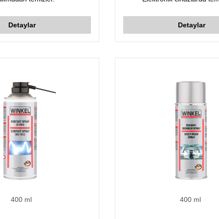
bakımamaçlı güvenli kullan
Uygulandıktan sonra nemi ve s
Detaylar
Detaylar
film oluşturur.
400 ml
400 ml