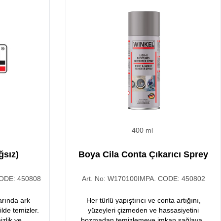
400 ml
ğsız)
Boya Cila Conta Çıkarıcı Sprey
CODE:
450808
Art. No:
W170100
IMPA. CODE:
450802
larında ark
Her türlü yapıştırıcı ve conta artığını,
kilde temizler.
yüzeyleri çizmeden ve hassasiyetini
izlik ve
bozmadan temizlemeye imkan sağlayan