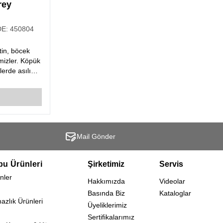
rey
DE:
450804
tin, böcek
emizler. Köpük
erde asılı
ik sağlar.
Mail Gönder
bu Ürünleri
Şirketimiz
Servis
nler
Hakkımızda
Videolar
Basında Biz
Kataloglar
mazlık Ürünleri
Üyeliklerimiz
Sertifikalarımız