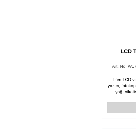
LCD T
Art. No:
W17
Tüm LCD ve 
yazıcı, fotoko
yağ, nikoti
arındı