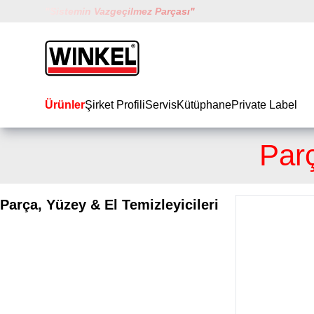
"
Sistemin Vazgeçilmez Parçası
"
Winkel
Ürünler
Şirket Profili
Servis
Kütüphane
Private Label
Parç
Parça, Yüzey & El Temizleyicileri