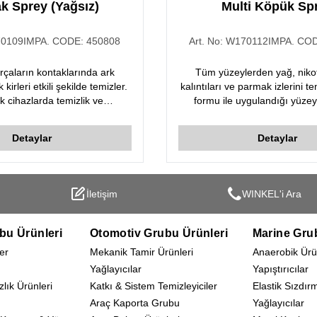
k Sprey (Yağsız)
Multi Köpük Sp
0109
IMPA. CODE:
450808
Art. No:
W170112
IMPA. CO
parçaların kontaklarında ark
Tüm yüzeylerden yağ, niko
 kirleri etkili şekilde temizler.
kalıntıları ve parmak izlerini t
k cihazlarda temizlik ve
formu ile uygulandığı yüzeyl
ı güvenli kullanım sağlar.
kalarak derinlemesine temizl
sonra nemi ve suyu iten kuru
Detaylar
Detaylar
film oluşturur.
İletişim
WINKEL'i Ara
bu Ürünleri
Otomotiv Grubu Ürünleri
Marine Gru
er
Mekanik Tamir Ürünleri
Anaerobik Ürü
Yağlayıcılar
Yapıştırıcılar
zlık Ürünleri
Katkı & Sistem Temizleyiciler
Elastik Sızdır
Araç Kaporta Grubu
Yağlayıcılar