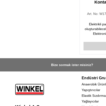
Konta
Art. No:
W17
Elektrikli 
oluşturabilecek
Elektroni
bakımamaçl
Uygulandıktan 
Bize sormak ister misiniz?
Endüstri Gru
Anaerobik Ürünl
Yapıştırıcılar
Elastik Sızdırma
Yağlayıcılar