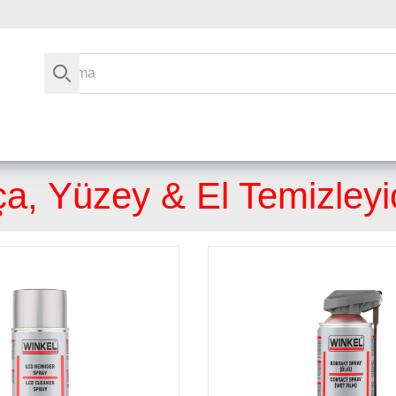
Arama
a, Yüzey & El Temizleyic