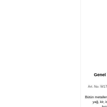
Genel
Art. No:
W17
Bütün metalle
yağ, kir, 
bır