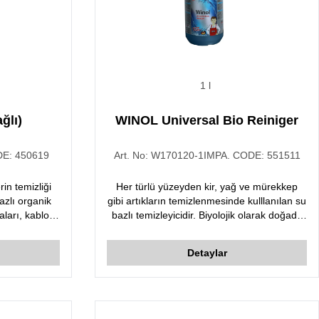
1 l
ğlı)
WINOL Universal Bio Reiniger
DE:
450619
Art. No:
W170120-1
IMPA. CODE:
551511
rin temizliği
Her türlü yüzeyden kir, yağ ve mürekkep
bazlı organik
gibi artıkların temizlenmesinde kulllanılan su
aları, kablo
bazlı temizleyicidir. Biyolojik olarak doğada
den arındırır.
bileşenlerine ayrılabilir. Konsantre ürün
ktan sonra
temizlik yapılacak yüzey ve kirin cinsine
Detaylar
turur.
göre su ile seyreltilerek kullanım amacına
özel hale getirilebilir.