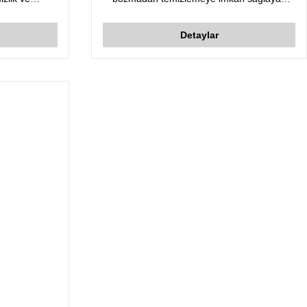
ım sağlar.
kuvvetli sökücü ürün.
uyu iten kuru
Detaylar