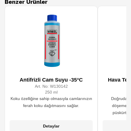
Benzer Ürünler
Antifrizli Cam Suyu -35°C
Hava Tem
Art. No:
W130142
A
250 ml
Koku özelliğine sahip olmasıyla camlarınızın
Doğrudan h
ferah koku dağıtmasını sağlar.
döşemeler
püskürtül
maskelemek ve 
Detaylar
f