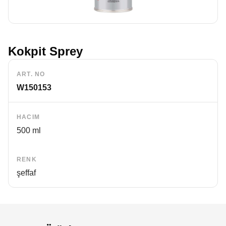
Kokpit Sprey
ART. NO
W150153
HACIM
500 ml
RENK
şeffaf