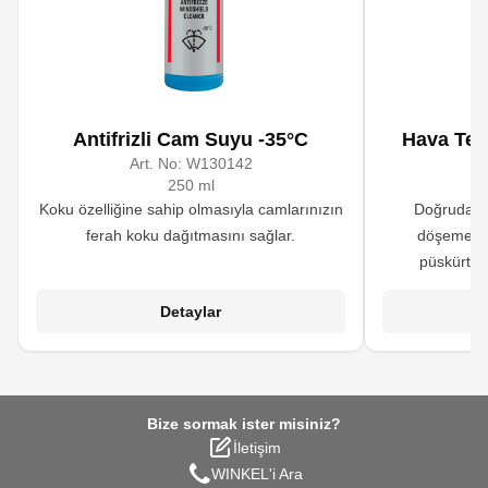
Antifrizli Cam Suyu -35°C
Hava Tem
Art. No:
W130142
A
250 ml
Koku özelliğine sahip olmasıyla camlarınızın
Doğrudan h
ferah koku dağıtmasını sağlar.
döşemeler
püskürtül
maskelemek ve 
Detaylar
f
Bize sormak ister misiniz?
İletişim
WINKEL'i Ara