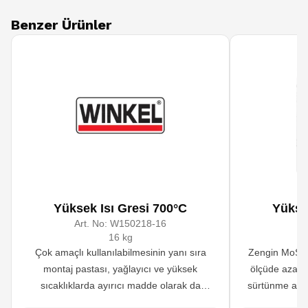
Benzer Ürünler
Yüksek Isı Gresi 700°C
Yükse
Art. No:
W150218-16
A
16 kg
Çok amaçlı kullanılabilmesinin yanı sıra
Zengin MoS2 i
montaj pastası, yağlayıcı ve yüksek
ölçüde azaltı
sıcaklıklarda ayırıcı madde olarak da
sürtünme aşın
kullanılır. Benzer ürünlere oranla içeriğindeki
ekipmanlarda b