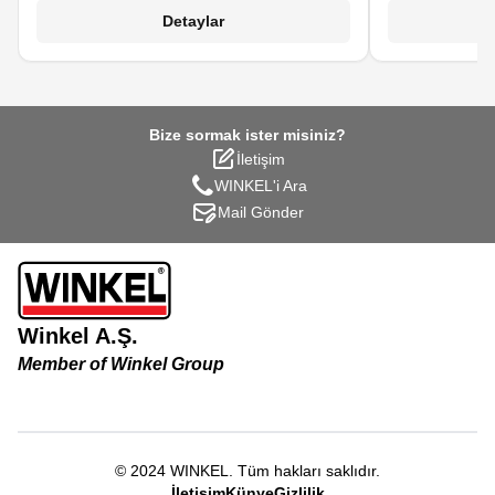
molibden disülfür muhtevası çok daha
otomotiv ve te
Detaylar
yüksektir.
par
Bize sormak ister misiniz?
İletişim
WINKEL'i Ara
Mail Gönder
Winkel A.Ş.
Member of Winkel Group
© 2024
WINKEL
.
Tüm hakları saklıdır.
İletişim
Künye
Gizlilik