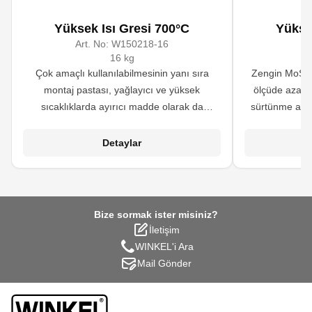
Yüksek Isı Gresi 700°C
Yükse
Art. No:
W150218-16
A
16 kg
Çok amaçlı kullanılabilmesinin yanı sıra
Zengin MoS2 i
montaj pastası, yağlayıcı ve yüksek
ölçüde azaltı
sıcaklıklarda ayırıcı madde olarak da
sürtünme aşın
kullanılır. Benzer ürünlere oranla içeriğindeki
ekipmanlarda b
molibden disülfür muhtevası çok daha
otomotiv ve te
Detaylar
yüksektir.
par
Bize sormak ister misiniz?
İletişim
WINKEL'i Ara
Mail Gönder