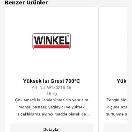
Benzer Ürünler
Yüksek Isı Gresi 700°C
Yükse
Art. No:
W150218-16
A
16 kg
Çok amaçlı kullanılabilmesinin yanı sıra
Zengin MoS2 i
montaj pastası, yağlayıcı ve yüksek
ölçüde azaltı
sıcaklıklarda ayırıcı madde olarak da
sürtünme aşın
kullanılır. Benzer ürünlere oranla içeriğindeki
ekipmanlarda b
molibden disülfür muhtevası çok daha
otomotiv ve te
Detaylar