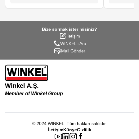
yüksektir.
par
Bize sormak ister misiniz?
İletişim
WINKEL'i Ara
Mail Gönder
Winkel A.Ş.
Member of Winkel Group
© 2024
WINKEL
.
Tüm hakları saklıdır.
İletişim
Künye
Gizlilik