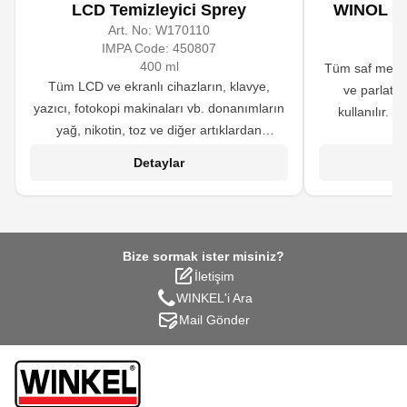
LCD Temizleyici Sprey
WINOL Gla
Art. No:
W170110
A
IMPA Code:
450807
400 ml
Tüm saf metal
Tüm LCD ve ekranlı cihazların, klavye,
ve parlatm
yazıcı, fotokopi makinaları vb. donanımların
kullanılır. 
yağ, nikotin, toz ve diğer artıklardan
uygun değildir.
arındırılmasında kullanılır.
sayesinde cild
Detaylar
leke oluşumun
yanı sıra f
yıpranmış k
Bize sormak ister misiniz?
İletişim
WINKEL'i Ara
Mail Gönder