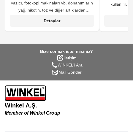
yazıcı, fotokopi makinaları vb. donanımların
kullanılır. 
yağ, nikotin, toz ve diğer artıklardan
uygun değildir.
arındırılmasında kullanılır.
sayesinde cild
Detaylar
leke oluşumun
yanı sıra f
yıpranmış k
Bize sormak ister misiniz?
İletişim
WINKEL'i Ara
Mail Gönder
Winkel A.Ş.
Member of Winkel Group