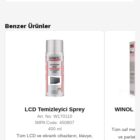
Benzer Ürünler
LCD Temizleyici Sprey
WINOL Gla
Art. No:
W170110
A
IMPA Code:
450807
400 ml
Tüm saf metal
Tüm LCD ve ekranlı cihazların, klavye,
ve parlatm