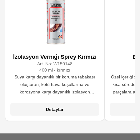
İzolasyon Verniği Sprey Kırmızı
Bu
Art. No:
W150148
A
400 ml - kırmızı
Suya karşı dayanıklı bir koruma tabakası
Özel içeriği s
oluşturan, kötü hava koşullarına ve
kısa sürede -
korozyona karşı dayanıklı izolasyon
parçalara aci
verniğidir. Yüksek izolasyon değeri ile DIN
durumlarda pa
53482 standartını karşılar. Özellikle
süresini kısal
Detaylar
ulaşılması zor yerler için uygundur.
Endüstriyel
Elektronik ürünlerin tamir ve bakım
atölyelerinde, mobilya tamiratları ve hobi
amaçlı (sanat eserleri, model yapımı, spor,