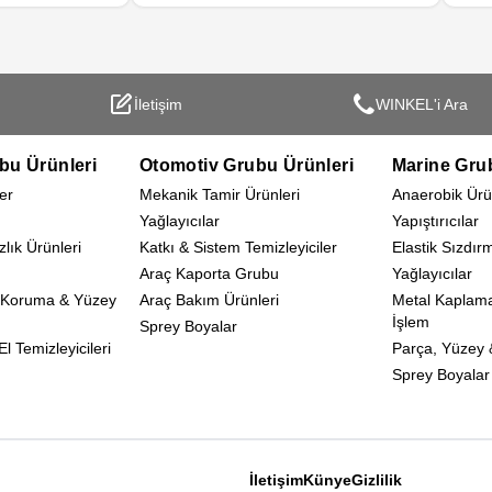
e kullanılabilir.
İletişim
WINKEL'i Ara
bu Ürünleri
Otomotiv Grubu Ürünleri
Marine Gru
er
Mekanik Tamir Ürünleri
Anaerobik Ürü
Yağlayıcılar
Yapıştırıcılar
zlık Ürünleri
Katkı & Sistem Temizleyiciler
Elastik Sızdır
Araç Kaporta Grubu
Yağlayıcılar
 Koruma & Yüzey
Araç Bakım Ürünleri
Metal Kaplam
İşlem
Sprey Boyalar
l Temizleyicileri
Parça, Yüzey &
Sprey Boyalar
İletişim
Künye
Gizlilik