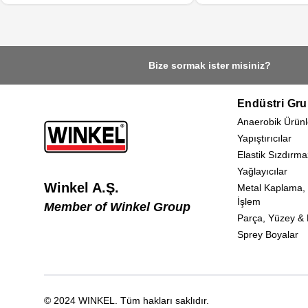
standartını karşılar. Özellikle ulaşılması
alanlarda ve elektronikt
zor yerler için uygundur. Elektronik
ürünlerin tamir ve bakım atölyelerinde,
mobilya tamiratları ve hobi amaçlı
Bize sormak ister misiniz?
(sanat eserleri, model yapımı, spor, el
aletleri vb.) kullanılabilir.
Endüstri Gru
Anaerobik Ürünl
Yapıştırıcılar
Elastik Sızdırma
Yağlayıcılar
Winkel A.Ş.
Metal Kaplama,
İşlem
Member of Winkel Group
Parça, Yüzey & E
Sprey Boyalar
© 2024
WINKEL
.
Tüm hakları saklıdır.