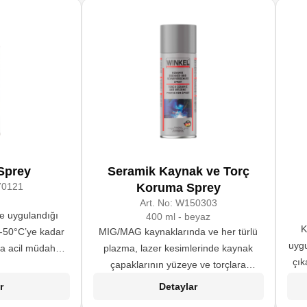
Sprey
Seramik Kaynak ve Torç
0121
Koruma Sprey
Art. No:
W150303
de uygulandığı
400 ml - beyaz
K
 -50°C’ye kadar
MIG/MAG kaynaklarında ve her türlü
uyg
ra acil müdahale
plazma, lazer kesimlerinde kaynak
çık
umlarda parçayı
çapaklarının yüzeye ve torçlara
üresini kısaltır
yapışmasını engeller.
r
Detaylar
lar. Endüstriyel