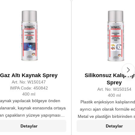
Gaz Altı Kaynak Sprey
Silikonsuz Kalıp Ayı
Art. No:
W150147
Sprey
IMPA Code:
450842
Art. No:
W150154
400 ml
400 ml
aynak yapılacak bölgeye önden
Plastik enjeksiyon kalıpların
ulanarak, kaynak esnasında ortaya
ayırıcı ajan olarak formüle edi
an çapakların yüzeye yapışmasını
Metal ve plastiğin birbirinden
önler.
ayrılmasını sağlar.
Detaylar
Detaylar