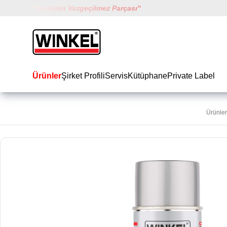
"
Sistemin Vazgeçilmez Parçası
"
Winkel
Ürünler
Şirket Profili
Servis
Kütüphane
Private Label
Ürünler