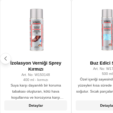
İzolasyon Verniği Sprey
Buz Edici 
Kırmızı
Art. No:
W17
500 ml
Art. No:
W150148
Özel içeriği sayesin
400 ml - kırmızı
Suya karşı dayanıklı bir koruma
yüzeyleri kısa sürede
tabakası oluşturan, kötü hava
soğutur. Sıcak parçala
koşullarına ve korozyona karşı
edilmesi gereken dur
dayanıklı izolasyon verniğidir. Yüksek
hızla soğutarak tamir s
Detaylar
Detayla
izolasyon değeri ile DIN 53482
ve zaman tasarrufu sağ