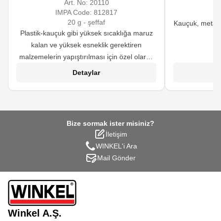
Art. No:
20110
IMPA Code:
812817
20 g - şeffaf
Kauçuk, metal, 
Plastik-kauçuk gibi yüksek sıcaklığa maruz
a
kalan ve yüksek esneklik gerektiren
malzemelerin yapıştırılması için özel olarak
geliştirilmiş siyanoakrilat esaslı hızlı
Detaylar
yapıştırıcıdır.
Bize sormak ister misiniz?
İletişim
WINKEL'i Ara
Mail Gönder
Winkel A.Ş.