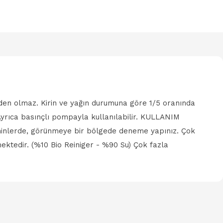
eden olmaz. Kirin ve yağın durumuna göre 1/5 oranında
r. Ayrıca basınçlı pompayla kullanılabilir. KULLANIM
eminlerde, görünmeye bir bölgede deneme yapınız. Çok
mektedir. (%10 Bio Reiniger - %90 Su) Çok fazla