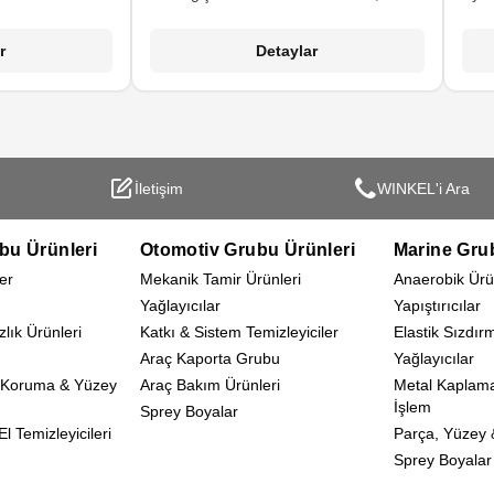
uygun değildir.
sonraki baskıda renk kaynaklı
ka
özel içeriği
problemleri ortadan kaldırır.
s
r
Detaylar
tsız etmez ve
temi
unu geciktirir.
d
ıra fiberglas,
e yıpranmış
anılabilir.
İletişim
WINKEL'i Ara
bu Ürünleri
Otomotiv Grubu Ürünleri
Marine Gru
er
Mekanik Tamir Ürünleri
Anaerobik Ürü
Yağlayıcılar
Yapıştırıcılar
zlık Ürünleri
Katkı & Sistem Temizleyiciler
Elastik Sızdır
Araç Kaporta Grubu
Yağlayıcılar
 Koruma & Yüzey
Araç Bakım Ürünleri
Metal Kaplam
İşlem
Sprey Boyalar
l Temizleyicileri
Parça, Yüzey &
Sprey Boyalar