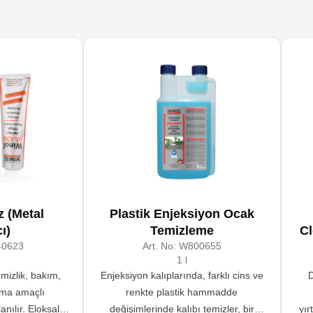
 (Metal
Plastik Enjeksiyon Ocak
ı)
Temizleme
C
0623
Art. No:
W800655
1 l
mizlik, bakım,
Enjeksiyon kalıplarında, farklı cins ve
D
tma amaçlı
renkte plastik hammadde
nılır. Eloksal
değişimlerinde kalıbı temizler, bir
yır