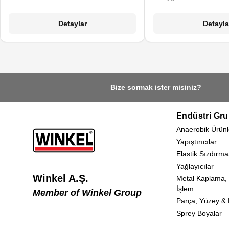
artıklardan arındırılmasında kullanılır.
kaplama metaller için 
Toksik olmayan ve 
Detaylar
Detayla
sayesinde cildi raha
metallerde leke oluşum
Tüm metallerin yanı s
boyalı yüzeyler v
kaplamalarda kull
Bize sormak ister misiniz?
Endüstri Gru
Anaerobik Ürünl
Yapıştırıcılar
Elastik Sızdırma
Yağlayıcılar
Winkel A.Ş.
Metal Kaplama,
İşlem
Member of Winkel Group
Parça, Yüzey & E
Sprey Boyalar