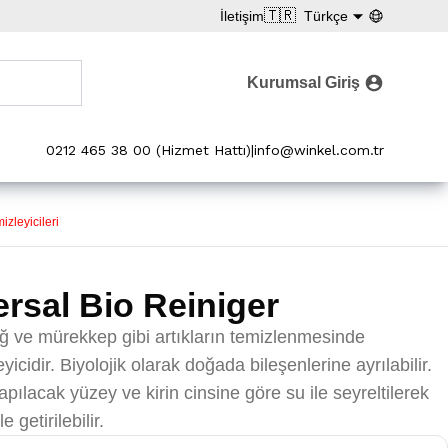
🇹🇷
İletişim
Türkçe
Kurumsal Giriş
0212 465 38 00 (Hizmet Hattı)
|
info@winkel.com.tr
zleyicileri
rsal Bio Reiniger
ağ ve mürekkep gibi artıkların temizlenmesinde
eyicidir. Biyolojik olarak doğada bileşenlerine ayrılabilir.
pılacak yüzey ve kirin cinsine göre su ile seyreltilerek
getirilebilir.