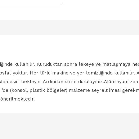
liğinde kullanılır. Kuruduktan sonra lekeye ve matlaşmaya n
e fosfat yoktur. Her türlü makine ve yer temizliğinde kullanılı
şlemesini bekleyin. Ardından su ile durulayınız.Alüminyum z
ik ’de (konsol, plastik bölgeler) malzeme seyreltilmesi gerek
önerilmektedir.