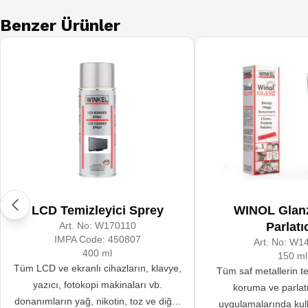
Benzer Ürünler
LCD Temizleyici Sprey
WINOL Glanz
Art. No:
W170110
Parlatıc
IMPA Code:
450807
Art. No:
W14
400 ml
150 ml
Tüm LCD ve ekranlı cihazların, klavye,
Tüm saf metallerin te
yazıcı, fotokopi makinaları vb.
koruma ve parla
donanımların yağ, nikotin, toz ve diğer
uygulamalarında kulla