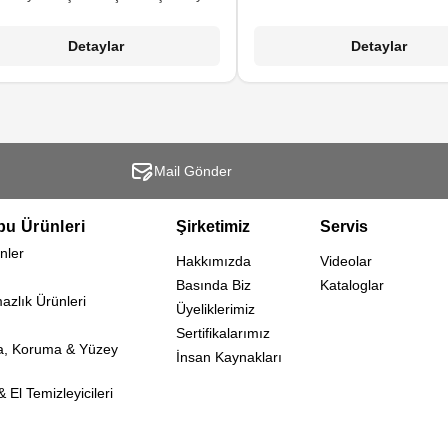
rşı dayanıklı aktif yüzey yapısına
yüzeylerin, farklı plastik ve 
ahiptir. Ürün, tüm deri yüzeylerin
yüzeylerin v.b. birçok yüz
Detaylar
Detaylar
zliği ve bakımı için uygundur; Araç,
temizliğinde kullanılabilir. Grafi
eri mobilya vb. Deri Temizleyici &
kalem izi, yağ, gres, boya, 
Bakım Temizleme Mendili kalıcı
katran, yapıştırıcı, asfalt, gra
koruma sağlar .
lekesi, pas ve tüm endüstriye
üzerinde kullanılabilir.
Mail Gönder
bu Ürünleri
Şirketimiz
Servis
nler
Hakkımızda
Videolar
Basında Biz
Kataloglar
mazlık Ürünleri
Üyeliklerimiz
Sertifikalarımız
a, Koruma & Yüzey
İnsan Kaynakları
 El Temizleyicileri