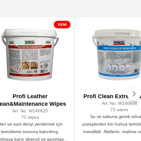
YENİ
Profi Leather
Profi Clean Extreme 
lean&Maintenance Wipes
Art. No:
W140608
72 wipes
Art. No:
W140625
Su ve sabuna gerek olm
72 wipes
eri ve suni deriyi yenilemek için
yüzeylerden kiri hızlıca temiz
temizleme sıvısına batırılmış,
mendildir. Aletlerin, makine 
tılmaya karşı dirençli ve aşınmaya
parçalarının, lake veya m