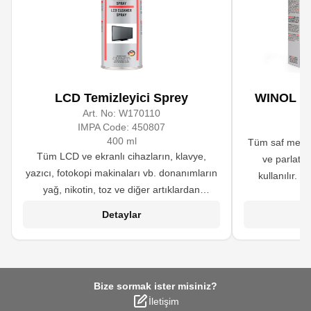
LCD Temizleyici Sprey
WINOL Gla
Art. No:
W170110
A
IMPA Code:
450807
400 ml
Tüm saf metal
Tüm LCD ve ekranlı cihazların, klavye,
ve parlatm
yazıcı, fotokopi makinaları vb. donanımların
kullanılır. 
yağ, nikotin, toz ve diğer artıklardan
uygun değildir.
arındırılmasında kullanılır.
sayesinde cild
Detaylar
leke oluşumun
yanı sıra f
yıpranmış k
Bize sormak ister misiniz?
İletişim