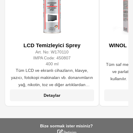
LCD Temizleyici Sprey
WINOL Gla
Art. No:
W170110
A
IMPA Code:
450807
400 ml
Tüm saf metal
Tüm LCD ve ekranlı cihazların, klavye,
ve parlatm
yazıcı, fotokopi makinaları vb. donanımların
kullanılır. 
yağ, nikotin, toz ve diğer artıklardan
uygun değildir.
arındırılmasında kullanılır.
sayesinde cild
Detaylar
leke oluşumun
yanı sıra f
yıpranmış k
Bize sormak ister misiniz?
İletişim