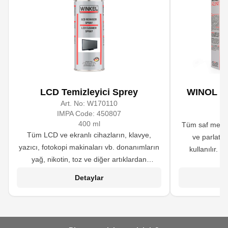
LCD Temizleyici Sprey
WINOL Gla
Art. No:
W170110
A
IMPA Code:
450807
400 ml
Tüm saf metal
Tüm LCD ve ekranlı cihazların, klavye,
ve parlatm
yazıcı, fotokopi makinaları vb. donanımların
kullanılır. 
yağ, nikotin, toz ve diğer artıklardan
uygun değildir.
arındırılmasında kullanılır.
sayesinde cild
Detaylar
leke oluşumun
yanı sıra f
yıpranmış k